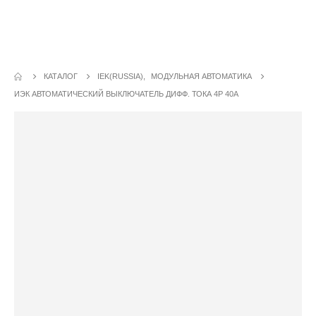
Каталог - ИЭК Автоматический
выключатель дифф. тока 4P 40A
КАТАЛОГ
IEK(RUSSIA)
,
МОДУЛЬНАЯ АВТОМАТИКА
ИЭК АВТОМАТИЧЕСКИЙ ВЫКЛЮЧАТЕЛЬ ДИФФ. ТОКА 4P 40A