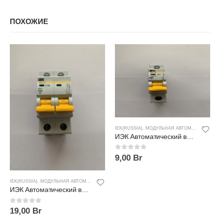
ПОХОЖИЕ
IEK(RUSSIA)
,
МОДУЛЬНАЯ АВТОМАТИКА
ИЭК Автоматический выключатель ВА47-29 1P 63A 4.5kA х-ка С
0
out of 5
9,00
Br
IEK(RUSSIA)
,
МОДУЛЬНАЯ АВТОМАТИКА
ИЭК Автоматический выключатель ВА47-29 2P 50A 4.5kA х-ка С
0
out of 5
19,00
Br