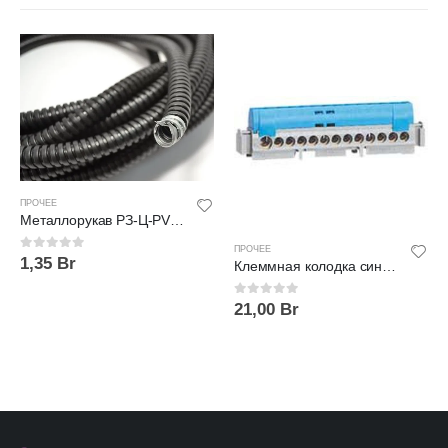
ПРОЧЕЕ
Металлорукав РЗ-Ц-PVC 15 мм
ПРОЧЕЕ
0
out of 5
1,35
Br
Клеммная колодка синяя 12х16 мм² + 1х25 мм² Legrand 04844
0
out of 5
21,00
Br