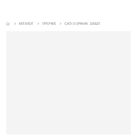
Каталог - СИЗ-3 оранж. 100шт.
КАТАЛОГ
ПРОЧЕЕ
СИЗ-3 ОРАНЖ. 100ШТ.