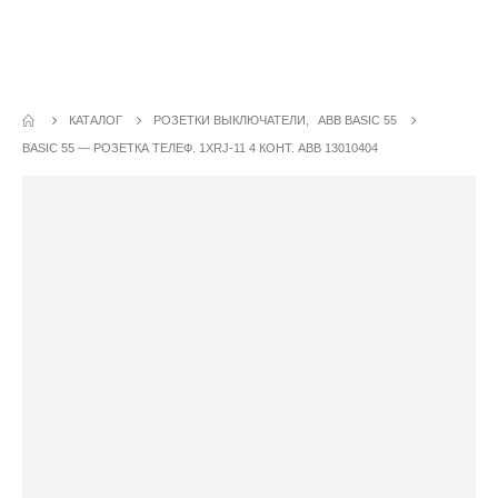
Каталог - Basic 55 — розетка телеф.
1хRJ-11 4 конт. АВВ 13010404
КАТАЛОГ
РОЗЕТКИ ВЫКЛЮЧАТЕЛИ
,
ABB BASIC 55
BASIC 55 — РОЗЕТКА ТЕЛЕФ. 1ХRJ-11 4 КОНТ. АВВ 13010404